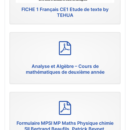
FICHE 1 Français CE1 Etude de texte by
TEHUA
p
d
f
Analyse et Algèbre – Cours de
mathématiques de deuxième année
p
d
f
Formulaire MPSI MP Maths Physique chimie
SII Bertrand Beaufils, Patrick Beynet,