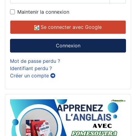
Affiche
Maintenir la connexion
Se connecter avec Google
Connexion
Mot de passe perdu ?
Identifiant perdu ?
Créer un compte