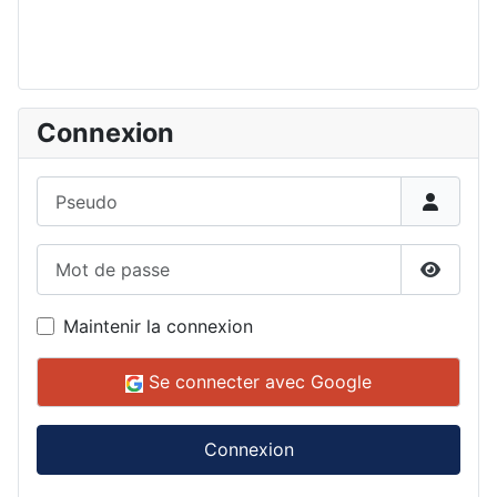
Connexion
Pseudo
Mot de passe
Affiche
Maintenir la connexion
Se connecter avec Google
Connexion