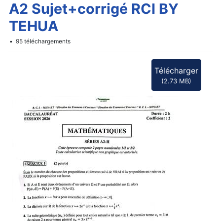
d
A2 Sujet+corrigé RCI BY
f
TEHUA
95 téléchargements
Télécharger
(
2.73 MB
)