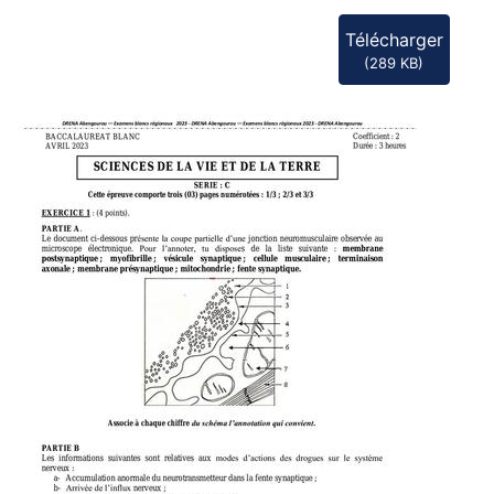
Télécharger
(
289 KB
)