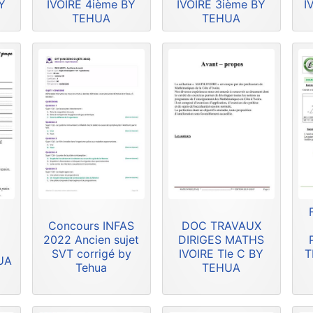
Y
IVOIRE 4ième BY
IVOIRE 3ième BY
I
TEHUA
TEHUA
Concours INFAS
DOC TRAVAUX
2022 Ancien sujet
DIRIGES MATHS
SVT corrigé by
IVOIRE Tle C BY
T
HUA
Tehua
TEHUA