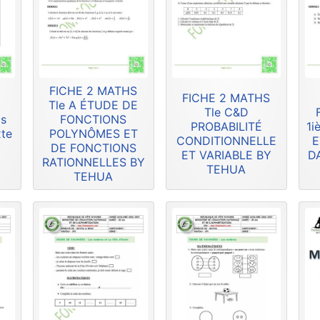
FICHE 2 MATHS
FICHE 2 MATHS
Tle A ÉTUDE DE
Tle C&D
is
FONCTIONS
PROBABILITÉ
1i
xte
POLYNÔMES ET
CONDITIONNELLE
E
DE FONCTIONS
ET VARIABLE BY
D
RATIONNELLES BY
TEHUA
TEHUA