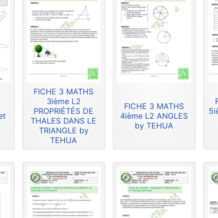
FICHE 3 MATHS
3ième L2
FICHE 3 MATHS
PROPRIÉTÉS DE
5i
et
4ième L2 ANGLES
THALES DANS LE
by TEHUA
TRIANGLE by
TEHUA