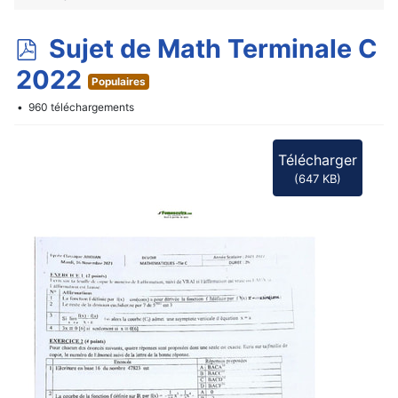
p
Sujet de Math Terminale C
d
2022
Populaires
f
960 téléchargements
Télécharger
(
647 KB
)