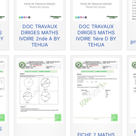
X
DOC TRAVAUX
DOC TRAVAUX
S
DIRIGES MATHS
DIRIGES MATHS
BY
IVOIRE 2nde A BY
IVOIRE 1ière D BY
pr
TEHUA
TEHUA
S
FICHE 2 MATHS