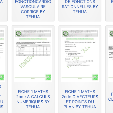
UA
FONCTIONCARDIO
DE FONCTIONS
VASCULAIRE
RATIONNELLES BY
CORRIGE BY
TEHUA
TEHUA
S
FICHE 1 MATHS
FICHE 1 MATHS
F
T
2nde A CALCULS
2nde C VECTEURS
CE
DU
NUMERIQUES BY
ET POINTS DU
NS
TEHUA
PLAN BY TEHUA