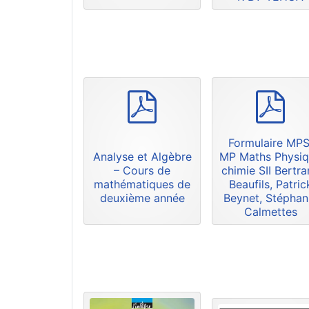
p
p
d
d
f
f
Formulaire MPS
Analyse et Algèbre
MP Maths Physi
– Cours de
chimie SII Bertr
mathématiques de
Beaufils, Patric
deuxième année
Beynet, Stéphan
Calmettes