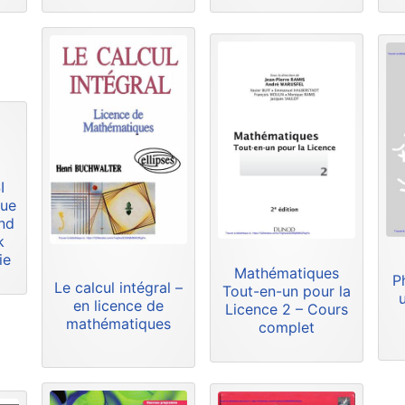
I
que
and
k
ie
Mathématiques
P
Le calcul intégral –
Tout-en-un pour la
en licence de
Licence 2 – Cours
mathématiques
complet