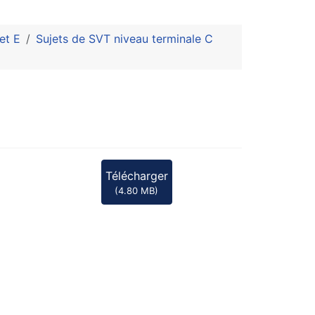
et E
Sujets de SVT niveau terminale C
Télécharger
(
4.80 MB
)