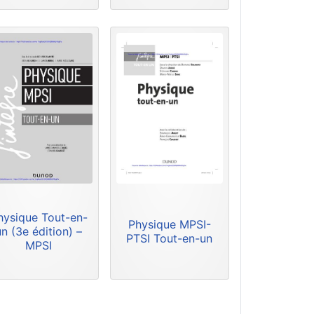
hysique Tout-en-
Physique MPSI-
un (3e édition) –
PTSI Tout-en-un
MPSI