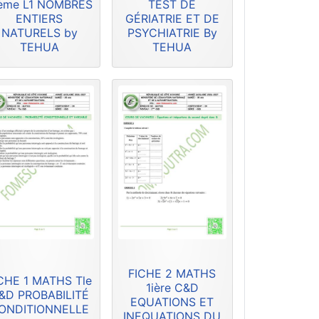
ème L1 NOMBRES
TEST DE
ENTIERS
GÉRIATRIE ET DE
NATURELS by
PSYCHIATRIE By
TEHUA
TEHUA
FICHE 2 MATHS
CHE 1 MATHS Tle
1ière C&D
&D PROBABILITÉ
EQUATIONS ET
ONDITIONNELLE
INEQUATIONS DU