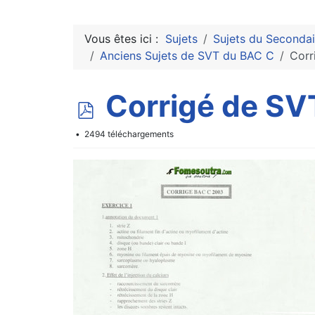
Vous êtes ici :
Sujets
Sujets du Secondai
Anciens Sujets de SVT du BAC C
Corr
p
Corrigé de S
d
2494 téléchargements
f