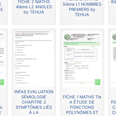
FICHE 2 MATHS
6i
E
5ième L1 NOMBRES
4ième L2 ANGLES
LE
PREMIERS by
by TEHUA
TEHUA
INFAS EVALUATION
SÉMIOLOGIE
FICHE 1 MATHS Tle
CHAPITRE 2
A ÉTUDE DE
FI
s
SYMPTÔMES LIÉS
FONCTIONS
C
E
À LA
POLYNÔMES ET
C