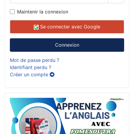
Affiche
Maintenir la connexion
Se connecter avec Google
Connexion
Mot de passe perdu ?
Identifiant perdu ?
Créer un compte