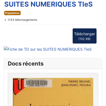
d
SUITES NUMERIQUES TleS
f
Populaires
1143 téléchargements
Télécharger
(
152 KB
)
Docs récents