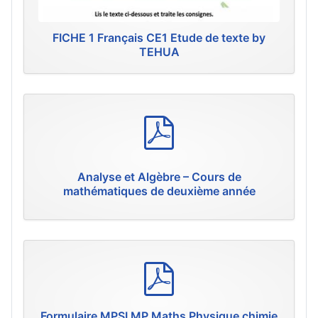
FICHE 1 Français CE1 Etude de texte by
TEHUA
p
d
f
Analyse et Algèbre – Cours de
mathématiques de deuxième année
p
d
f
Formulaire MPSI MP Maths Physique chimie