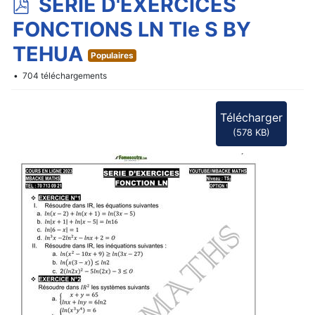
p
SERIE D'EXERCICES
d
FONCTIONS LN Tle S BY
f
TEHUA
Populaires
704 téléchargements
Télécharger
(
578 KB
)