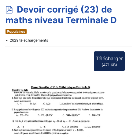
p
Devoir corrigé (23) de
d
maths niveau Terminale D
f
Populaires
2629 téléchargements
Télécharger
(
471 KB
)