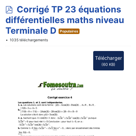
p
Corrigé TP 23 équations
d
différentielles maths niveau
f
Terminale D
Populaires
1035 téléchargements
Télécharger
(
60 KB
)