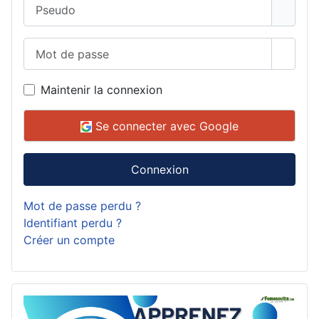
Pseudo
Mot de passe
Affich
Maintenir la connexion
Se connecter avec Google
Connexion
Mot de passe perdu ?
Identifiant perdu ?
Créer un compte