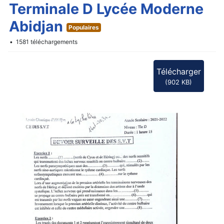
d
Terminale D Lycée Moderne
f
Abidjan
Populaires
1581 téléchargements
Télécharger
(
902 KB
)