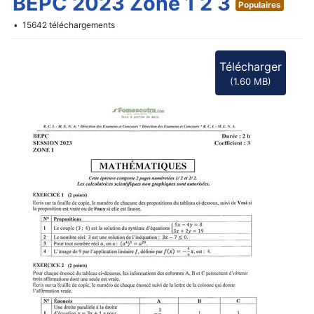
f
BEPC 2023 Zone 1 2 3
Populaires
15642 téléchargements
Télécharger
(
1.60 MB
)