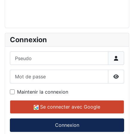
Connexion
Pseudo
Mot de passe
Affiche
Maintenir la connexion
Se connecter avec Google
Connexion