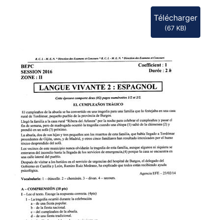
Télécharger
(
67 KB
)