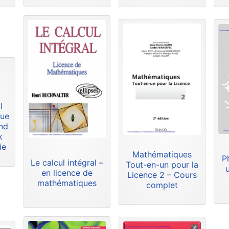
I
que
and
k
ie
Mathématiques
P
Le calcul intégral –
Tout-en-un pour la
en licence de
Licence 2 – Cours
mathématiques
complet