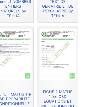
ème L1 NOMBRES
TEST DE
ENTIERS
GÉRIATRIE ET DE
NATURELS by
PSYCHIATRIE By
TEHUA
TEHUA
FICHE 2 MATHS
CHE 1 MATHS Tle
1ière C&D
&D PROBABILITÉ
EQUATIONS ET
ONDITIONNELLE
INEQUATIONS DU