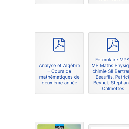
p
p
d
d
f
f
Formulaire MPS
Analyse et Algèbre
MP Maths Physi
– Cours de
chimie SII Bertr
mathématiques de
Beaufils, Patric
deuxième année
Beynet, Stéphan
Calmettes