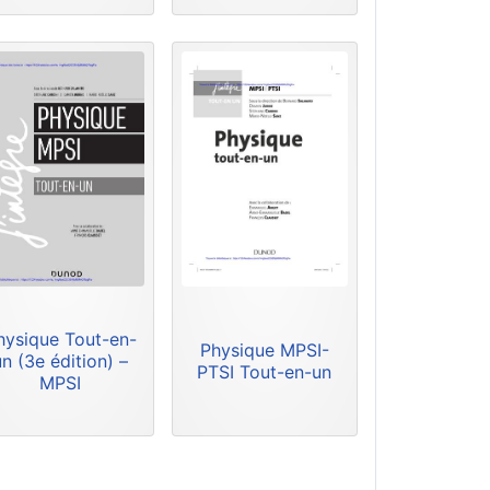
hysique Tout-en-
Physique MPSI-
un (3e édition) –
PTSI Tout-en-un
MPSI