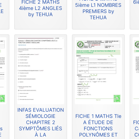
FICHE 2 MATHS
6i
E
5ième L1 NOMBRES
4ième L2 ANGLES
LE
PREMIERS by
by TEHUA
TEHUA
INFAS EVALUATION
SÉMIOLOGIE
FICHE 1 MATHS Tle
CHAPITRE 2
A ÉTUDE DE
FI
s
SYMPTÔMES LIÉS
FONCTIONS
C
E
À LA
POLYNÔMES ET
C