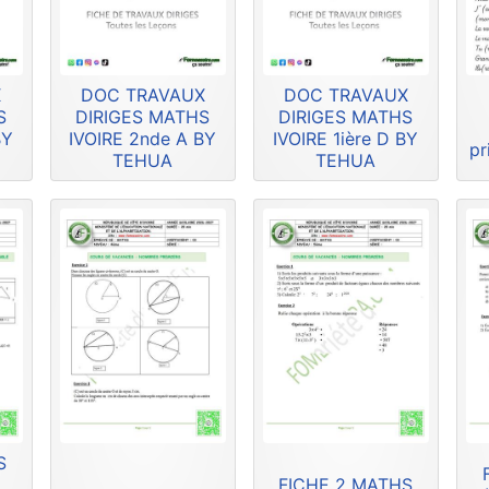
X
DOC TRAVAUX
DOC TRAVAUX
S
DIRIGES MATHS
DIRIGES MATHS
BY
IVOIRE 2nde A BY
IVOIRE 1ière D BY
pr
TEHUA
TEHUA
S
FICHE 2 MATHS