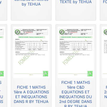
y
TEXTE by TEHUA
F
by TEHUA
S
FICHE 1 MATHS
FICHE 1 MATHS
1ière C&D
T
1ière A EQUATIONS
EQUATIONS ET
2
DU
ET INEQUATIONS
INEQUATIONS DU
N
NS
DANS R BY TEHUA
2nd DEGRE DANS
R BY TEHUA