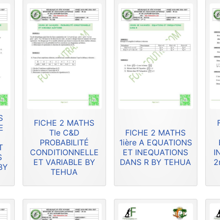
S
FICHE 2 MATHS
E
Tle C&D
FICHE 2 MATHS
PROBABILITÉ
1ière A EQUATIONS
T
CONDITIONNELLE
ET INEQUATIONS
I
S
ET VARIABLE BY
DANS R BY TEHUA
2
BY
TEHUA