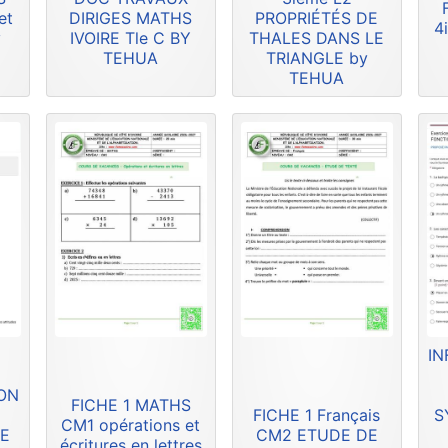
et
DIRIGES MATHS
PROPRIÉTÉS DE
4
y
IVOIRE Tle C BY
THALES DANS LE
TEHUA
TRIANGLE by
TEHUA
IN
ION
FICHE 1 MATHS
FICHE 1 Français
S
CM1 opérations et
DE
CM2 ETUDE DE
écritures en lettres