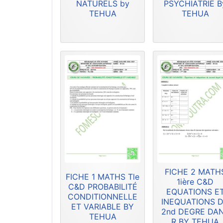
NATURELS by
PSYCHIATRIE B
TEHUA
TEHUA
FICHE 2 MATH
FICHE 1 MATHS Tle
1ière C&D
C&D PROBABILITÉ
EQUATIONS E
CONDITIONNELLE
INEQUATIONS 
ET VARIABLE BY
2nd DEGRE DA
TEHUA
R BY TEHUA