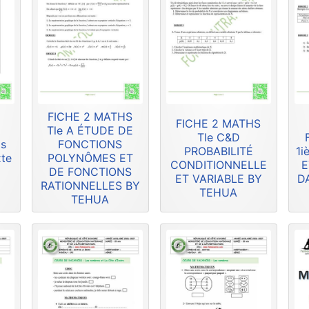
FICHE 2 MATHS
FICHE 2 MATHS
Tle A ÉTUDE DE
Tle C&D
is
FONCTIONS
PROBABILITÉ
1i
xte
POLYNÔMES ET
CONDITIONNELLE
E
DE FONCTIONS
ET VARIABLE BY
D
RATIONNELLES BY
TEHUA
TEHUA