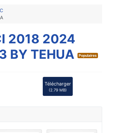
PC
UA
I 2018 2024
,3 BY TEHUA
Populaires
Télécharger
(
2.79 MB
)