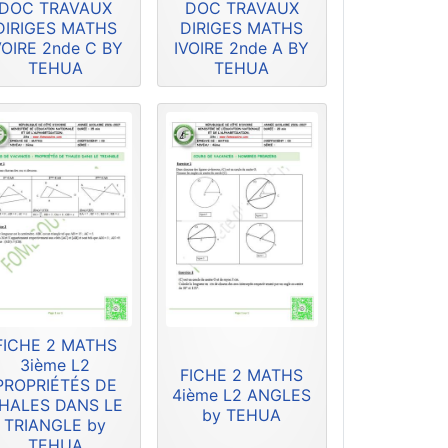
DOC TRAVAUX
DOC TRAVAUX
DIRIGES MATHS
DIRIGES MATHS
VOIRE 2nde C BY
IVOIRE 2nde A BY
TEHUA
TEHUA
FICHE 2 MATHS
3ième L2
FICHE 2 MATHS
PROPRIÉTÉS DE
4ième L2 ANGLES
HALES DANS LE
by TEHUA
TRIANGLE by
TEHUA