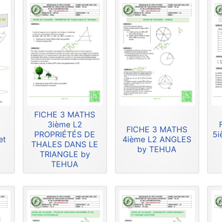
FICHE 3 MATHS
3ième L2
FICHE 3 MATHS
PROPRIÉTÉS DE
5i
et
4ième L2 ANGLES
THALES DANS LE
by TEHUA
TRIANGLE by
TEHUA