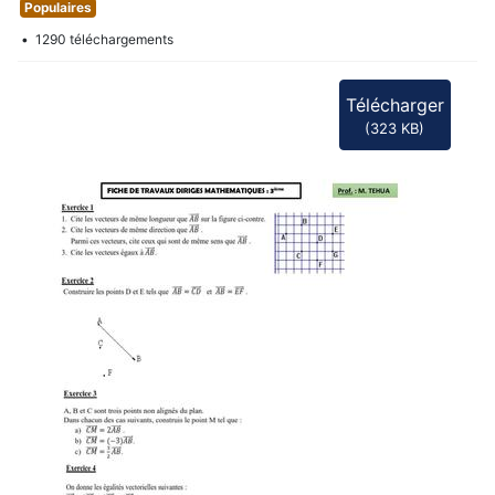
f
Populaires
1290 téléchargements
Télécharger
(
323 KB
)