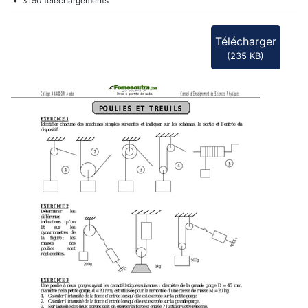
f
3150 téléchargements
Télécharger
(
235 KB
)