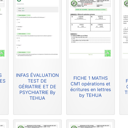
S
INFAS ÉVALUATION
FICHE 1 MATHS
RES
TEST DE
F
CM1 opérations et
GÉRIATRIE ET DE
écritures en lettres
PSYCHIATRIE By
T
by TEHUA
TEHUA