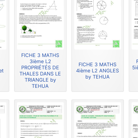
FICHE 3 MATHS
3ième L2
FICHE 3 MATHS
PROPRIÉTÉS DE
5i
et
4ième L2 ANGLES
THALES DANS LE
by TEHUA
TRIANGLE by
TEHUA