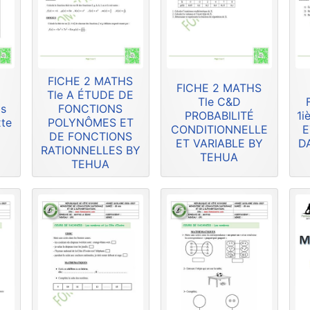
FICHE 2 MATHS
FICHE 2 MATHS
Tle A ÉTUDE DE
Tle C&D
is
FONCTIONS
PROBABILITÉ
1i
xte
POLYNÔMES ET
CONDITIONNELLE
E
DE FONCTIONS
ET VARIABLE BY
D
RATIONNELLES BY
TEHUA
TEHUA