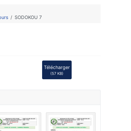
ours
SODOKOU 7
Télécharger
(
57 KB
)