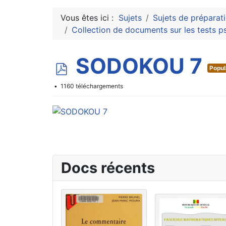
Vous êtes ici :
Sujets
Sujets de préparat
Collection de documents sur les tests p
p
SODOKOU 7
Popul
d
1160 téléchargements
f
Docs récents