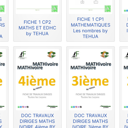
S
FICHE 1 CP1
FICHE 1 CP2
RS
MATHEMATIQUES
MATHS ET EDHC
U
Les nombres by
by TEHUA
A
TEHUA
X
DOC TRAVAUX
DOC TRAVAUX
S
DIRIGES MATHS
DIRIGES MATHS
Y
IVOIRE 4ième BY
IVOIRE 3ième BY
I