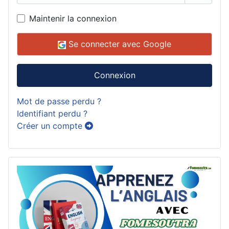
Affiche
Maintenir la connexion
Se connecter avec Google
Connexion
Mot de passe perdu ?
Identifiant perdu ?
Créer un compte