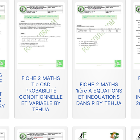
S
FICHE 2 MATHS
E
Tle C&D
FICHE 2 MATHS
PROBABILITÉ
1ière A EQUATIONS
T
CONDITIONNELLE
ET INEQUATIONS
I
S
ET VARIABLE BY
DANS R BY TEHUA
2
BY
TEHUA