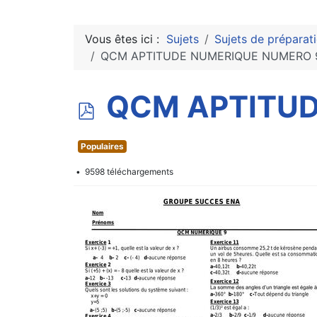
Vous êtes ici :
Sujets
Sujets de préparat
QCM APTITUDE NUMERIQUE NUMERO 9
p
QCM APTITUD
d
Populaires
f
9598 téléchargements