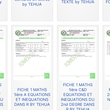
y
TEXTE by TEHUA
F
by TEHUA
S
FICHE 1 MATHS
FICHE 1 MATHS
1ière C&D
T
1ière A EQUATIONS
EQUATIONS ET
2
DU
ET INEQUATIONS
INEQUATIONS DU
N
NS
DANS R BY TEHUA
2nd DEGRE DANS
R BY TEHUA