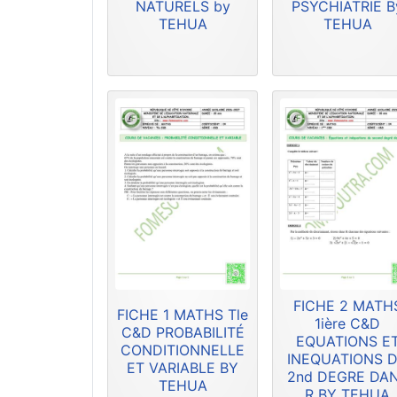
NATURELS by
PSYCHIATRIE B
TEHUA
TEHUA
FICHE 2 MATH
FICHE 1 MATHS Tle
1ière C&D
C&D PROBABILITÉ
EQUATIONS E
CONDITIONNELLE
INEQUATIONS 
ET VARIABLE BY
2nd DEGRE DA
TEHUA
R BY TEHUA