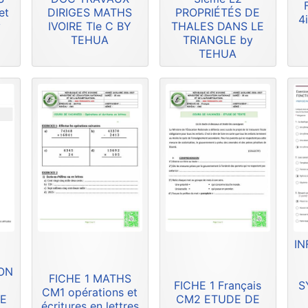
et
DIRIGES MATHS
PROPRIÉTÉS DE
4
y
IVOIRE Tle C BY
THALES DANS LE
TEHUA
TRIANGLE by
TEHUA
IN
ION
FICHE 1 MATHS
FICHE 1 Français
S
CM1 opérations et
DE
CM2 ETUDE DE
écritures en lettres