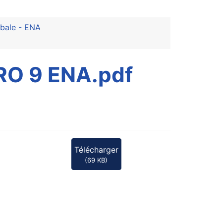
rbale - ENA
O 9 ENA.pdf
Télécharger
(
69 KB
)