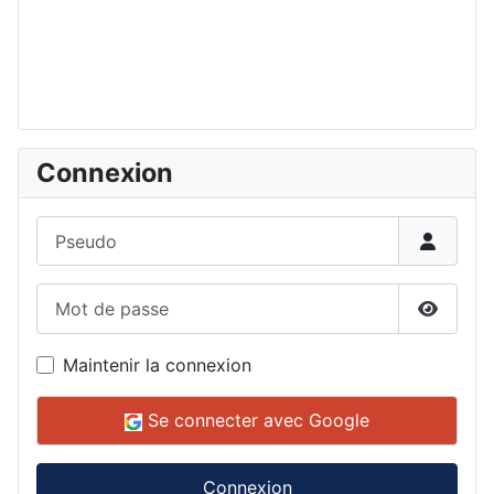
Connexion
Pseudo
Mot de passe
Affiche
Maintenir la connexion
Se connecter avec Google
Connexion