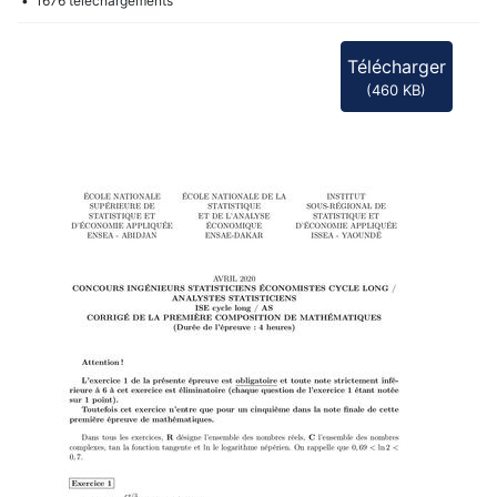
f
1676 téléchargements
Télécharger
(
460 KB
)