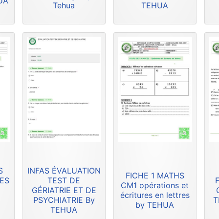
HUA
Tehua
TEHUA
S
INFAS ÉVALUATION
FICHE 1 MATHS
RES
TEST DE
F
CM1 opérations et
GÉRIATRIE ET DE
écritures en lettres
PSYCHIATRIE By
T
by TEHUA
TEHUA