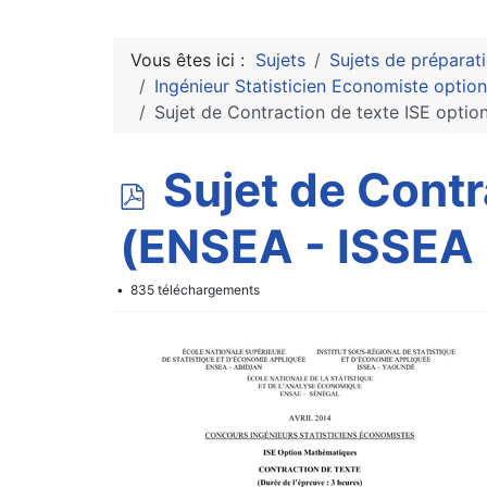
Vous êtes ici :
Sujets
Sujets de préparat
Ingénieur Statisticien Economiste optio
Sujet de Contraction de texte ISE opti
p
Sujet de Contr
d
(ENSEA - ISSEA
f
835 téléchargements