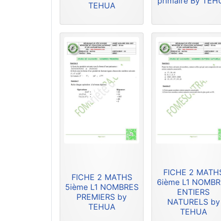
primaire By TE
TEHUA
FICHE 2 MATH
FICHE 2 MATHS
6ième L1 NOMB
5ième L1 NOMBRES
ENTIERS
PREMIERS by
NATURELS by
TEHUA
TEHUA