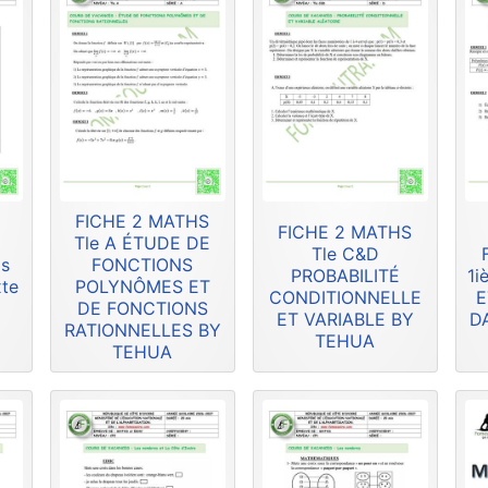
FICHE 2 MATHS
FICHE 2 MATHS
Tle A ÉTUDE DE
Tle C&D
is
FONCTIONS
PROBABILITÉ
1i
xte
POLYNÔMES ET
CONDITIONNELLE
E
DE FONCTIONS
ET VARIABLE BY
D
RATIONNELLES BY
TEHUA
TEHUA