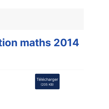
ption maths 2014
Télécharger
(
205 KB
)