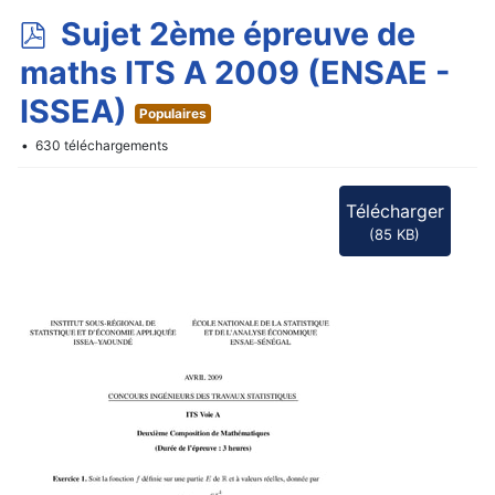
p
Sujet 2ème épreuve de
d
maths ITS A 2009 (ENSAE -
f
ISSEA)
Populaires
630 téléchargements
Télécharger
(
85 KB
)