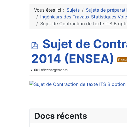
Vous êtes ici :
Sujets
Sujets de préparat
Ingénieurs des Travaux Statistiques Voi
Sujet de Contraction de texte ITS B op
p
Sujet de Contr
d
2014 (ENSEA)
Popul
f
601 téléchargements
Docs récents