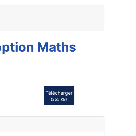
 option Maths
Télécharger
(
255 KB
)