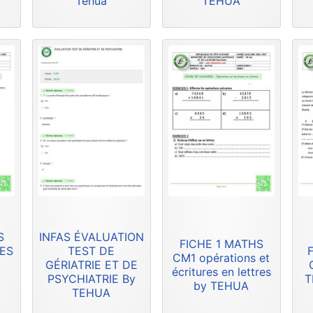
Tehua
TEHUA
S
INFAS ÉVALUATION
FICHE 1 MATHS
RES
TEST DE
F
CM1 opérations et
GÉRIATRIE ET DE
écritures en lettres
PSYCHIATRIE By
T
by TEHUA
TEHUA