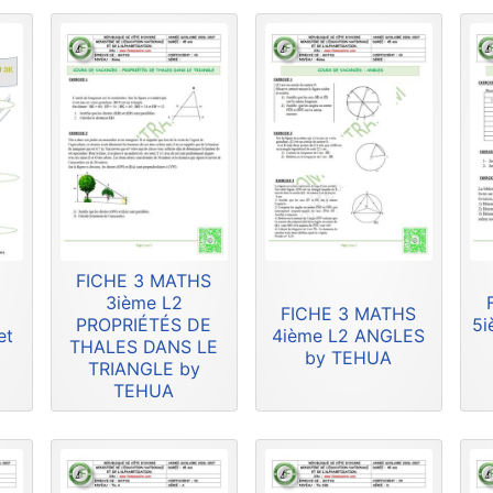
FICHE 3 MATHS
3ième L2
FICHE 3 MATHS
PROPRIÉTÉS DE
5i
et
4ième L2 ANGLES
THALES DANS LE
by TEHUA
TRIANGLE by
TEHUA