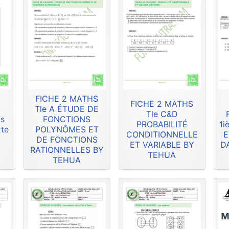
FICHE 2 MATHS
FICHE 2 MATHS
Tle A ÉTUDE DE
Tle C&D
is
FONCTIONS
PROBABILITÉ
1i
xte
POLYNÔMES ET
CONDITIONNELLE
E
DE FONCTIONS
ET VARIABLE BY
D
RATIONNELLES BY
TEHUA
TEHUA