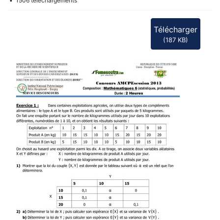
f
1506 téléchargements
Télécharger
(
187 KB
)