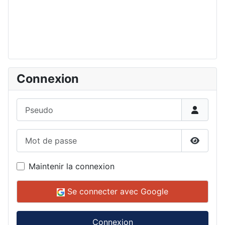
Connexion
Pseudo
Mot de passe
Affiche
Maintenir la connexion
Se connecter avec Google
Connexion