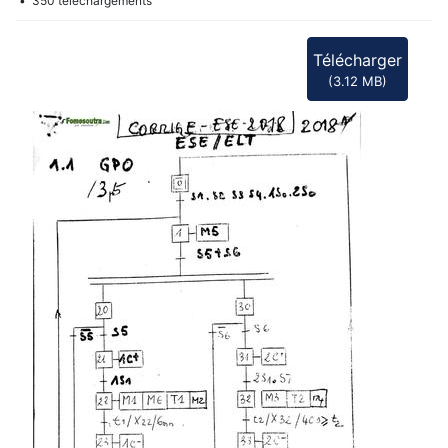
f
350 téléchargements
Télécharger
(
3.12 MB
)