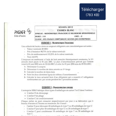
Télécharger
(
783 KB
)