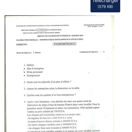
Télécharger
(
579 KB
)