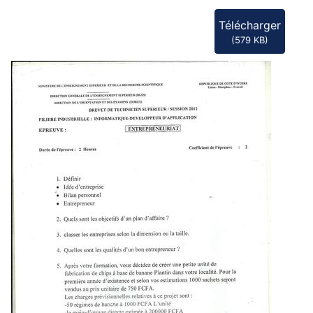
Télécharger
(
579 KB
)