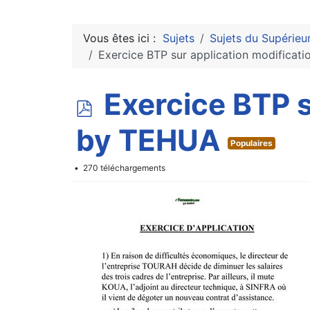
Vous êtes ici :
Sujets
Sujets du Supérieu
Exercice BTP sur application modificat
p
Exercice BTP s
d
by TEHUA
Populaires
f
270 téléchargements