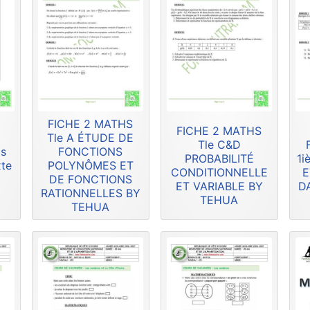
FICHE 2 MATHS
FICHE 2 MATHS
Tle A ÉTUDE DE
Tle C&D
is
FONCTIONS
PROBABILITÉ
1i
xte
POLYNÔMES ET
CONDITIONNELLE
E
DE FONCTIONS
ET VARIABLE BY
D
RATIONNELLES BY
TEHUA
TEHUA