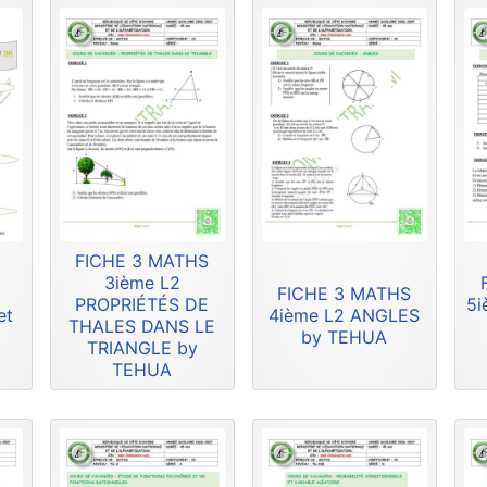
FICHE 3 MATHS
3ième L2
FICHE 3 MATHS
PROPRIÉTÉS DE
5i
et
4ième L2 ANGLES
THALES DANS LE
by TEHUA
TRIANGLE by
TEHUA