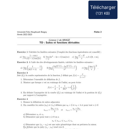
f
Télécharger
(
131 KB
)