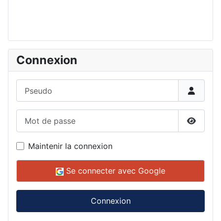
Connexion
Pseudo
Mot de passe
Affiche
Maintenir la connexion
Se connecter avec Google
Connexion