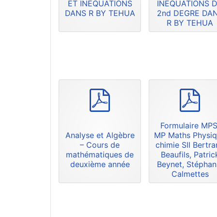
ET INEQUATIONS
INEQUATIONS 
DANS R BY TEHUA
2nd DEGRE DA
R BY TEHUA
p
p
d
d
f
f
Formulaire MPS
Analyse et Algèbre
MP Maths Physi
– Cours de
chimie SII Bertr
mathématiques de
Beaufils, Patric
deuxième année
Beynet, Stéphan
Calmettes