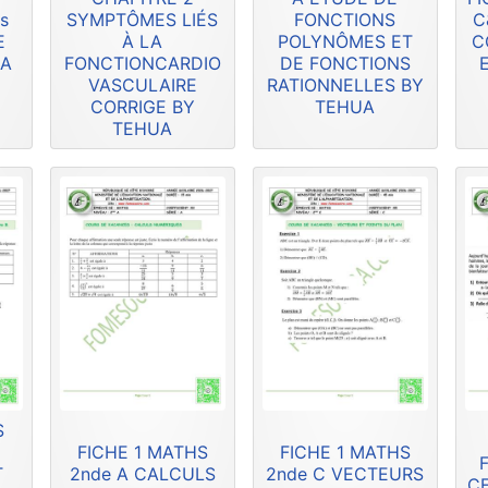
s
SYMPTÔMES LIÉS
FONCTIONS
C
E
À LA
POLYNÔMES ET
C
UA
FONCTIONCARDIO
DE FONCTIONS
VASCULAIRE
RATIONNELLES BY
CORRIGE BY
TEHUA
TEHUA
S
FICHE 1 MATHS
FICHE 1 MATHS
F
T
2nde A CALCULS
2nde C VECTEURS
CE