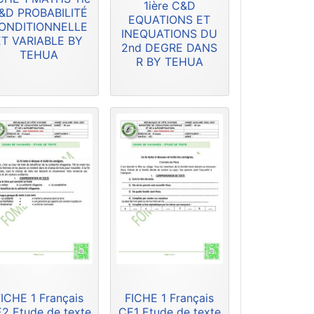
1ière C&D
&D PROBABILITÉ
EQUATIONS ET
ONDITIONNELLE
INEQUATIONS DU
ET VARIABLE BY
2nd DEGRE DANS
TEHUA
R BY TEHUA
ICHE 1 Français
FICHE 1 Français
2 Etude de texte
CE1 Etude de texte