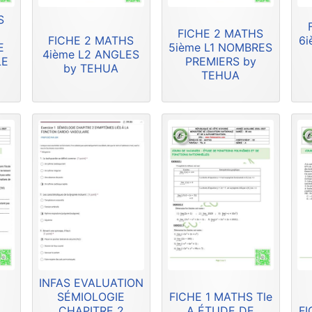
S
FICHE 2 MATHS
FICHE 2 MATHS
6i
E
5ième L1 NOMBRES
4ième L2 ANGLES
LE
PREMIERS by
by TEHUA
TEHUA
INFAS EVALUATION
SÉMIOLOGIE
FICHE 1 MATHS Tle
CHAPITRE 2
A ÉTUDE DE
FI