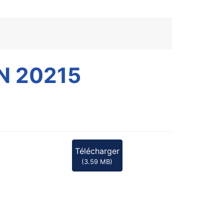
N 20215
Télécharger
(
3.59 MB
)