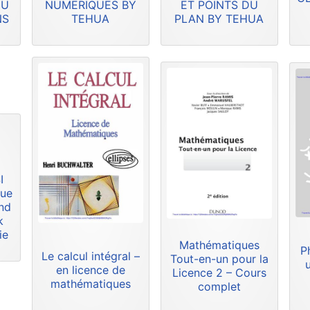
DU
NUMERIQUES BY
ET POINTS DU
NS
TEHUA
PLAN BY TEHUA
I
que
and
k
ie
Mathématiques
P
Le calcul intégral –
Tout-en-un pour la
en licence de
Licence 2 – Cours
mathématiques
complet