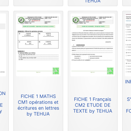
TEHUA
IN
ION
FICHE 1 MATHS
FICHE 1 Français
S
CM1 opérations et
DE
CM2 ETUDE DE
écritures en lettres
y
TEXTE by TEHUA
F
by TEHUA