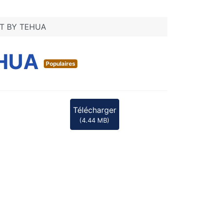
VT BY TEHUA
EHUA
Populaires
Télécharger
(
4.44 MB
)