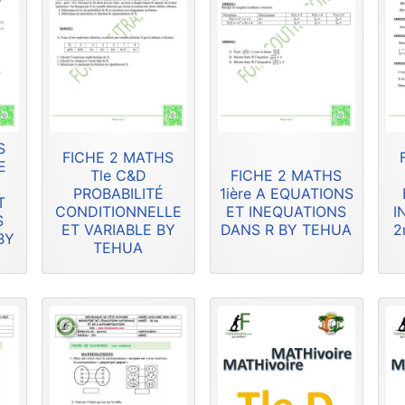
S
FICHE 2 MATHS
E
Tle C&D
FICHE 2 MATHS
PROBABILITÉ
1ière A EQUATIONS
T
CONDITIONNELLE
ET INEQUATIONS
I
S
ET VARIABLE BY
DANS R BY TEHUA
2
BY
TEHUA