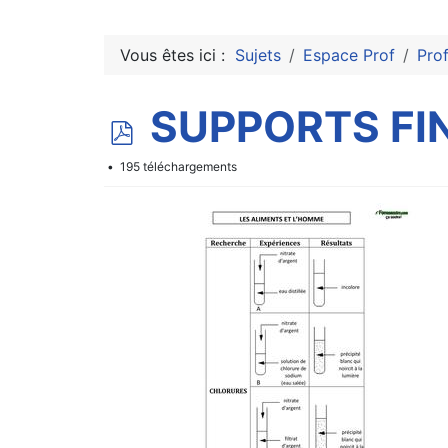
Vous êtes ici :
Sujets
Espace Prof
Pro
p
SUPPORTS FI
d
195 téléchargements
f