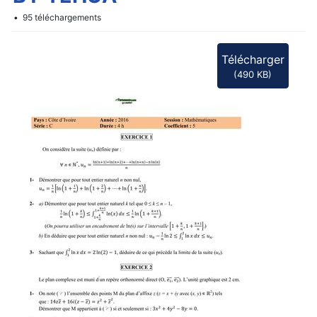
f
95 téléchargements
Télécharger
(
490 KB
)