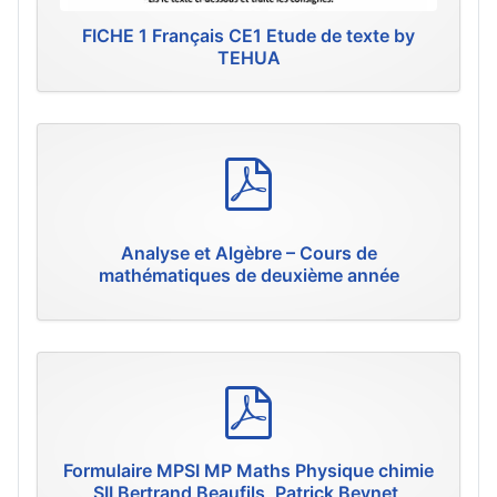
FICHE 1 Français CE1 Etude de texte by
TEHUA
p
d
f
Analyse et Algèbre – Cours de
mathématiques de deuxième année
p
d
f
Formulaire MPSI MP Maths Physique chimie
SII Bertrand Beaufils, Patrick Beynet,