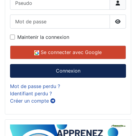
Mot de passe
Affiche
Maintenir la connexion
Se connecter avec Google
Connexion
Mot de passe perdu ?
Identifiant perdu ?
Créer un compte