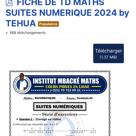
p
FICHE DE TD MATHS
d
SUITES NUMERIQUE 2024 by
f
TEHUA
Populaires
868 téléchargements
Télécharger
(
1.37 MB
)