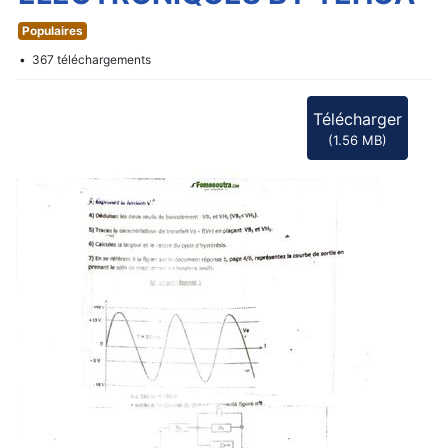
f
Populaires
367 téléchargements
Télécharger
(
1.56 MB
)