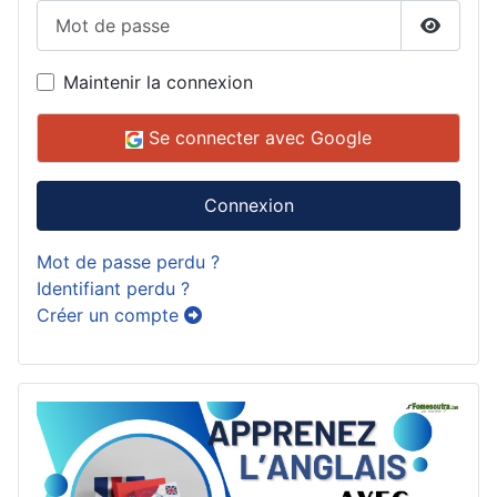
Mot de passe
Affiche
Maintenir la connexion
Se connecter avec Google
Connexion
Mot de passe perdu ?
Identifiant perdu ?
Créer un compte