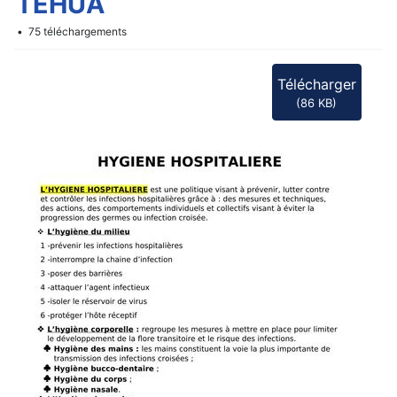
f
TEHUA
75 téléchargements
Télécharger
(
86 KB
)